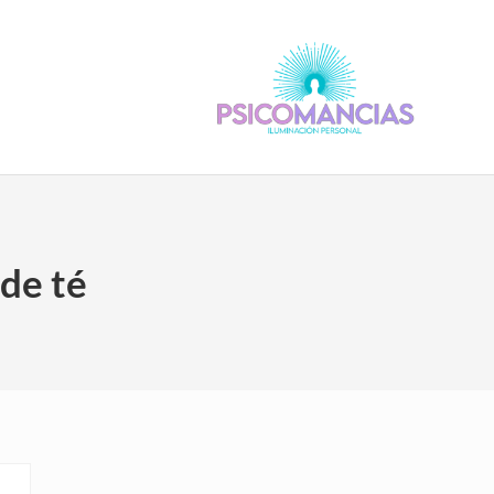
Psicomancias
Psicomancias
 de té
Sidebar