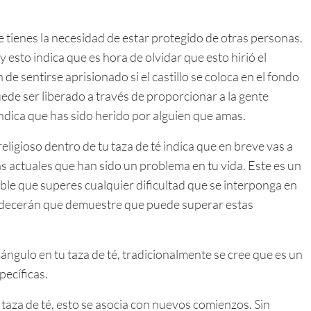
ue tienes la necesidad de estar protegido de otras personas.
 esto indica que es hora de olvidar que esto hirió el
e sentirse aprisionado si el castillo se coloca en el fondo
uede ser liberado a través de proporcionar a la gente
 indica que has sido herido por alguien que amas.
 religioso dentro de tu taza de té indica que en breve vas a
s actuales que han sido un problema en tu vida. Este es un
le que superes cualquier dificultad que se interponga en
adecerán que demuestre que puede superar estas
iángulo en tu taza de té, tradicionalmente se cree que es un
pecíficas.
taza de té, esto se asocia con nuevos comienzos. Sin