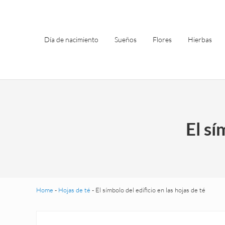
Saltar al contenido principal
Skip to header left navigation
Skip to site footer
Día de nacimiento
Sueños
Flores
Hierbas
El sí
Home
-
Hojas de té
-
El símbolo del edificio en las hojas de té