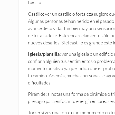
familia.
Castillo
:
ver un castillo o fortaleza sugiere q
Algunas personas te han herido en el pasado y
avance de tu vida. También hay una sensación d
de tu taza de té. Este encarcelamiento sólo p
nuevos desafíos. Si el castillo es grande esto
Iglesia/plantilla:
ver una iglesia o un edificio
confiar a alguien tus sentimientos o problema
momento positivo ya que indica que es probab
tu camino. Además, muchas personas le agr
dificultades.
Pirámide
:
si notas una forma de pirámide o tr
presagio para enfocar tu energía en tareas es
Torre
:
si ves una torre o un monumento en tu 