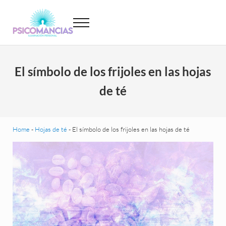
Saltar al contenido principal
Skip to header left navigation
Skip to site footer
Menu
Psicomancias
Psicomancias
El símbolo de los frijoles en las hojas
de té
Home
-
Hojas de té
-
El símbolo de los frijoles en las hojas de té