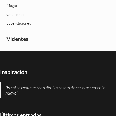
Magia
Ocultismo
Supersticiones
Videntes
Inspiración
“El sol se renueva cada día. No cesará de ser eternamente
nuevo”
Últimas entradas