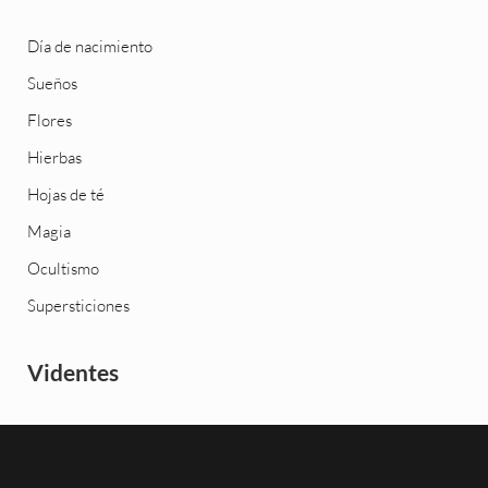
Día de nacimiento
Sueños
Flores
Hierbas
Hojas de té
Magia
Ocultismo
Supersticiones
Videntes