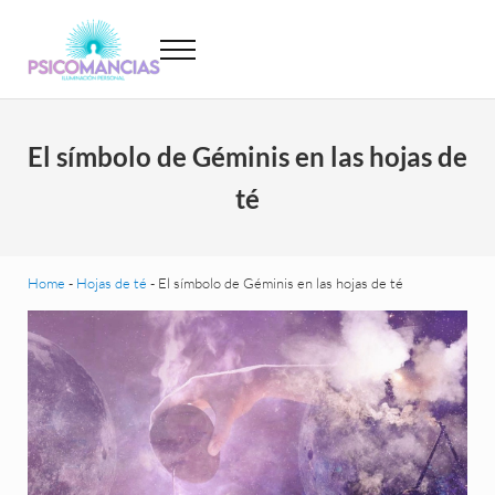
Saltar al contenido principal
Skip to header left navigation
Skip to site footer
Menu
Psicomancias
Psicomancias
El símbolo de Géminis en las hojas de
té
Home
-
Hojas de té
-
El símbolo de Géminis en las hojas de té