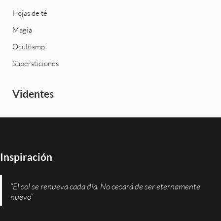
Hojas de té
Magia
Ocultismo
Supersticiones
Videntes
Inspiración
“El sol se renueva cada día. No cesará de ser eternamente
nuevo”