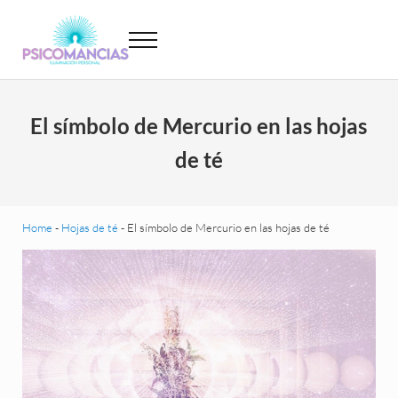
Saltar al contenido principal
Skip to header left navigation
Skip to site footer
Menu
Psicomancias
Psicomancias
El símbolo de Mercurio en las hojas
de té
Home
-
Hojas de té
-
El símbolo de Mercurio en las hojas de té