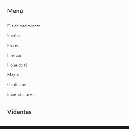
Menú
Día de nacimiento
Sueños
Flores
Hierbas
Hojas de té
Magia
Ocultismo
Supersticiones
Videntes