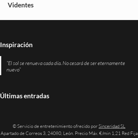
Videntes
Inspiración
“El sol se renueva cada día. No cesará de ser eternamente
nuevo”
Últimas entradas
© Servicio de entretenimiento ofrecido por
Sinceridad SL
Apartado de Correos 3, 24080, León. Precio Máx. €/min 1,21 Red Fija