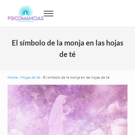
Saltar al contenido principal
Skip to header left navigation
Skip to site footer
Menu
Psicomancias
Psicomancias
El símbolo de la monja en las hojas
de té
Home
-
Hojas de té
-
El símbolo de la monja en las hojas de té