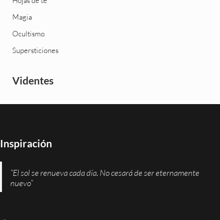
Hojas de té
Magia
Ocultismo
Supersticiones
Videntes
Inspiración
“El sol se renueva cada día. No cesará de ser eternamente
nuevo”