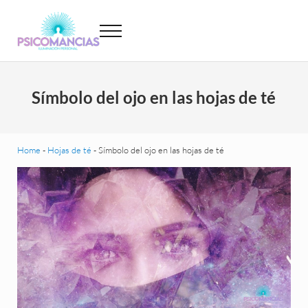
Saltar al contenido principal
Skip to header left navigation
Skip to site footer
Menu
Psicomancias
Psicomancias
Símbolo del ojo en las hojas de té
Home
-
Hojas de té
-
Símbolo del ojo en las hojas de té