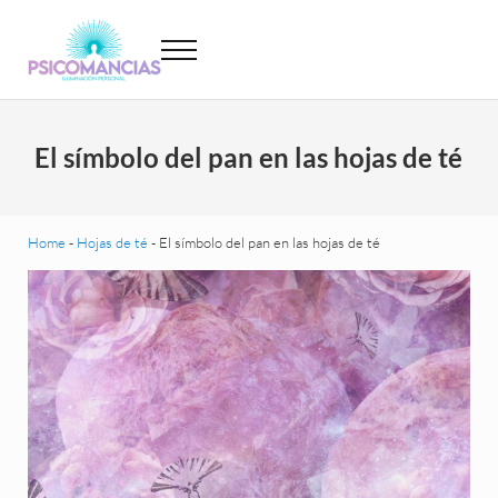
Saltar al contenido principal
Skip to header left navigation
Skip to site footer
Menu
Psicomancias
Psicomancias
El símbolo del pan en las hojas de té
Home
-
Hojas de té
-
El símbolo del pan en las hojas de té