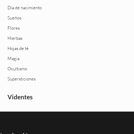
Día de nacimiento
Sueños
Flores
Hierbas
Hojas de té
Magia
Ocultismo
Supersticiones
Videntes