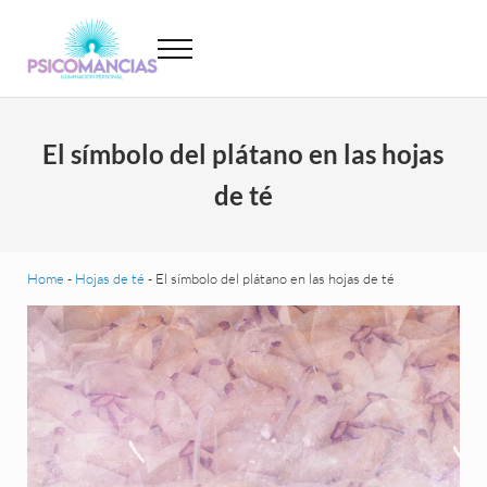
Saltar al contenido principal
Skip to header left navigation
Skip to site footer
Menu
Psicomancias
Psicomancias
El símbolo del plátano en las hojas
de té
Home
-
Hojas de té
-
El símbolo del plátano en las hojas de té