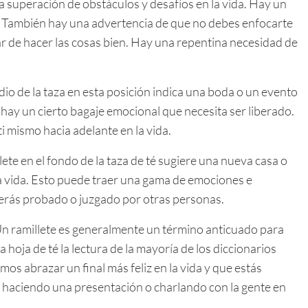
la superación de obstáculos y desafíos en la vida. Hay un
o. También hay una advertencia de que no debes enfocarte
tar de hacer las cosas bien. Hay una repentina necesidad de
io de la taza en esta posición indica una boda o un evento
 hay un cierto bagaje emocional que necesita ser liberado.
i mismo hacia adelante en la vida.
lete en el fondo de la taza de té sugiere una nueva casa o
 la vida. Esto puede traer una gama de emociones e
erás probado o juzgado por otras personas.
 Un ramillete es generalmente un término anticuado para
ua hoja de té la lectura de la mayoría de los diccionarios
os abrazar un final más feliz en la vida y que estás
haciendo una presentación o charlando con la gente en