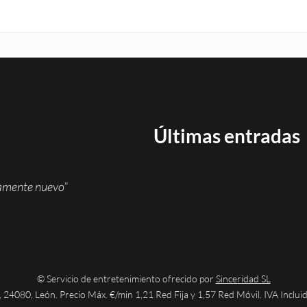
Últimas entradas
namente nuevo”
© Servicio de entretenimiento ofrecido por
Sinceridad SL
 24080, León. Precio Máx. €/min 1,21 Red Fija y 1,57 Red Móvil. IVA Inclui