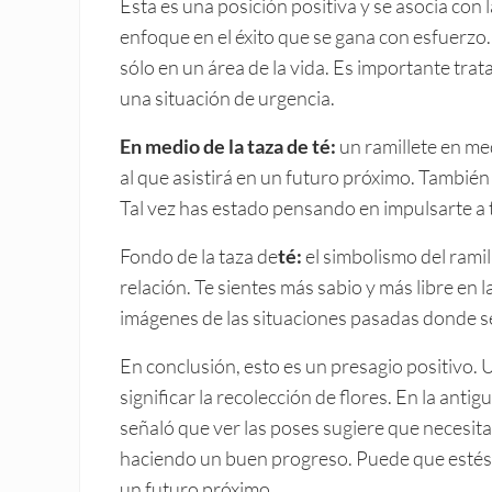
Esta es una posición positiva y se asocia con 
enfoque en el éxito que se gana con esfuerz
sólo en un área de la vida. Es importante tra
una situación de urgencia.
En medio de la taza de té:
un ramillete en med
al que asistirá en un futuro próximo. También
Tal vez has estado pensando en impulsarte a t
Fondo de la taza de
té:
el simbolismo del ramil
relación. Te sientes más sabio y más libre en
imágenes de las situaciones pasadas donde s
En conclusión, esto es un presagio positivo.
significar la recolección de flores. En la antig
señaló que ver las poses sugiere que necesitam
haciendo un buen progreso. Puede que estés 
un futuro próximo.