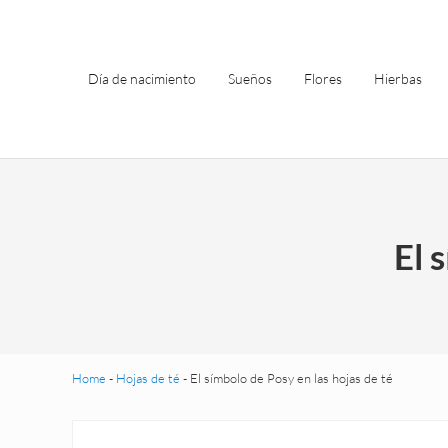
Saltar al contenido principal
Skip to header left navigation
Skip to site footer
Día de nacimiento
Sueños
Flores
Hierbas
El 
Home
-
Hojas de té
-
El símbolo de Posy en las hojas de té