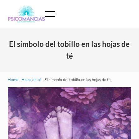
Saltar al contenido principal
Skip to header left navigation
Skip to site footer
Menu
Psicomancias
Psicomancias
El símbolo del tobillo en las hojas de
té
Home
-
Hojas de té
-
El símbolo del tobillo en las hojas de té