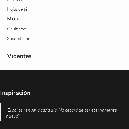
Hojas de té
Magia
Ocultismo
Supersticiones
Videntes
Inspiración
“El sol se renueva cada día. No cesará de ser eternamente
nuevo”