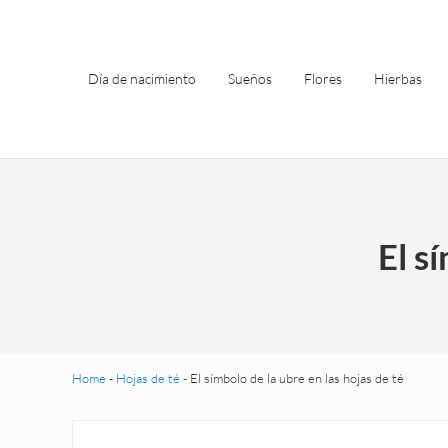
Saltar al contenido principal
Skip to header left navigation
Skip to site footer
Día de nacimiento
Sueños
Flores
Hierbas
El s
Home
-
Hojas de té
-
El símbolo de la ubre en las hojas de té