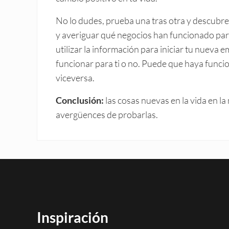
No lo dudes, prueba una tras otra y descubre
y averiguar qué negocios han funcionado para 
utilizar la información para iniciar tu nueva 
funcionar para ti o no. Puede que haya funci
viceversa.
Conclusión:
las cosas nuevas en la vida en la
avergüences de probarlas.
Inspiración