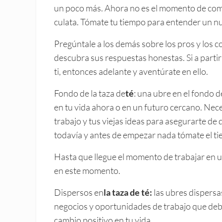
un poco más. Ahora no es el momento de comp
culata. Tómate tu tiempo para entender un nu
Pregúntale a los demás sobre los pros y los co
descubra sus respuestas honestas. Si a parti
ti, entonces adelante y aventúrate en ello.
Fondo de la taza de
té
: una ubre en el fondo d
en tu vida ahora o en un futuro cercano. Nece
trabajo y tus viejas ideas para asegurarte de
todavía y antes de empezar nada tómate el ti
Hasta que llegue el momento de trabajar en 
en este momento.
Dispersos en
la taza de té:
las ubres dispersa
negocios y oportunidades de trabajo que deb
cambio positivo en tu vida.