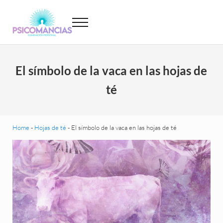
Saltar al contenido principal
Skip to header left navigation
Skip to site footer
Menu
Psicomancias
Psicomancias
El símbolo de la vaca en las hojas de
té
Home
-
Hojas de té
-
El símbolo de la vaca en las hojas de té