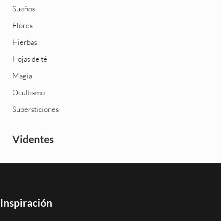
Sueños
Flores
Hierbas
Hojas de té
Magia
Ocultismo
Supersticiones
Videntes
Inspiración