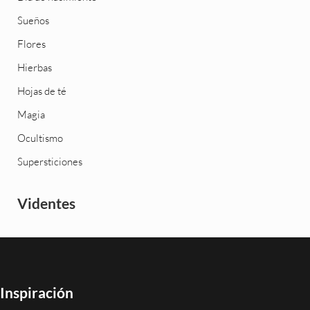
Sueños
Flores
Hierbas
Hojas de té
Magia
Ocultismo
Supersticiones
Videntes
Inspiración