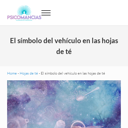
Saltar al contenido principal
Skip to header left navigation
Skip to site footer
Menu
Psicomancias
Psicomancias
El símbolo del vehículo en las hojas
de té
Home
-
Hojas de té
-
El símbolo del vehículo en las hojas de té