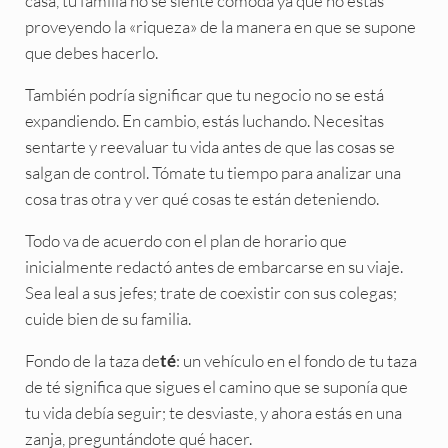
casa, tu familia no se siente cómoda ya que no estás
proveyendo la «riqueza» de la manera en que se supone
que debes hacerlo.
También podría significar que tu negocio no se está
expandiendo. En cambio, estás luchando. Necesitas
sentarte y reevaluar tu vida antes de que las cosas se
salgan de control. Tómate tu tiempo para analizar una
cosa tras otra y ver qué cosas te están deteniendo.
Todo va de acuerdo con el plan de horario que
inicialmente redactó antes de embarcarse en su viaje.
Sea leal a sus jefes; trate de coexistir con sus colegas;
cuide bien de su familia.
Fondo de la taza de
: un vehículo en el fondo de tu taza
té
de té significa que sigues el camino que se suponía que
tu vida debía seguir; te desviaste, y ahora estás en una
zanja, preguntándote qué hacer.