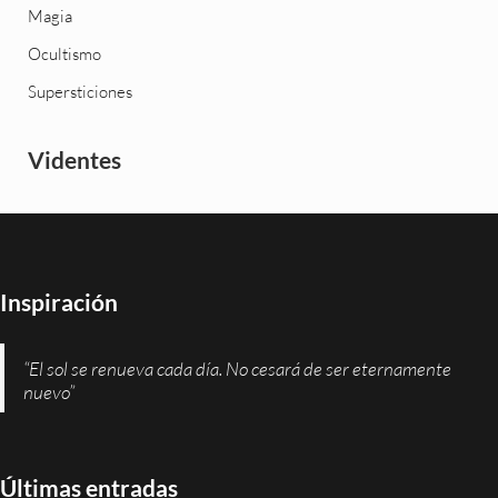
Magia
Ocultismo
Supersticiones
Videntes
Inspiración
“El sol se renueva cada día. No cesará de ser eternamente
nuevo”
Últimas entradas