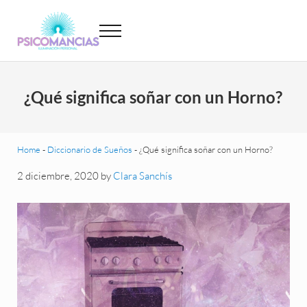
Saltar al contenido principal
Skip to header left navigation
Skip to site footer
Menu
Psicomancias
Psicomancias
¿Qué significa soñar con un Horno?
Home
-
Diccionario de Sueños
-
¿Qué significa soñar con un Horno?
2 diciembre, 2020
by
Clara Sanchís