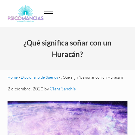
Saltar al contenido principal
Skip to header left navigation
Skip to site footer
Menu
Psicomancias
Psicomancias
¿Qué significa soñar con un
Huracán?
Home
-
Diccionario de Sueños
-
¿Qué significa soñar con un Huracán?
2 diciembre, 2020
by
Clara Sanchís