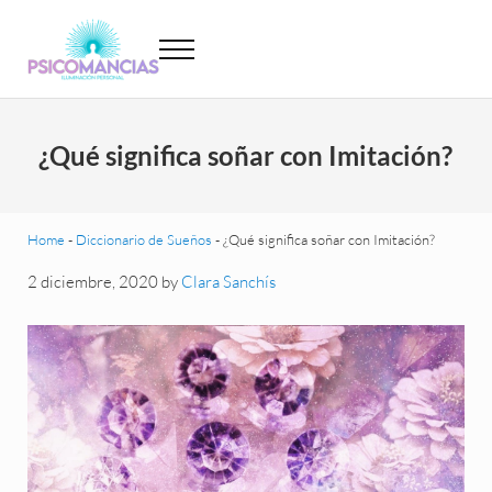
Saltar al contenido principal
Skip to header left navigation
Skip to site footer
Menu
Psicomancias
Psicomancias
¿Qué significa soñar con Imitación?
Home
-
Diccionario de Sueños
-
¿Qué significa soñar con Imitación?
2 diciembre, 2020
by
Clara Sanchís