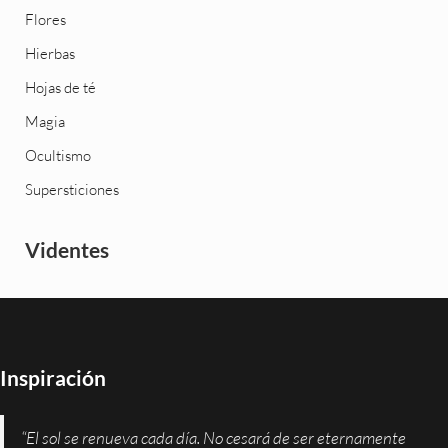
Flores
Hierbas
Hojas de té
Magia
Ocultismo
Supersticiones
Videntes
Inspiración
“El sol se renueva cada día. No cesará de ser eternamente