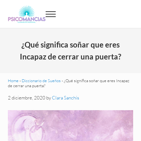
Saltar al contenido principal
Skip to header left navigation
Skip to site footer
Menu
Psicomancias
Psicomancias
¿Qué significa soñar que eres
Incapaz de cerrar una puerta?
Home
-
Diccionario de Sueños
-
¿Qué significa soñar que eres Incapaz
de cerrar una puerta?
2 diciembre, 2020
by
Clara Sanchís