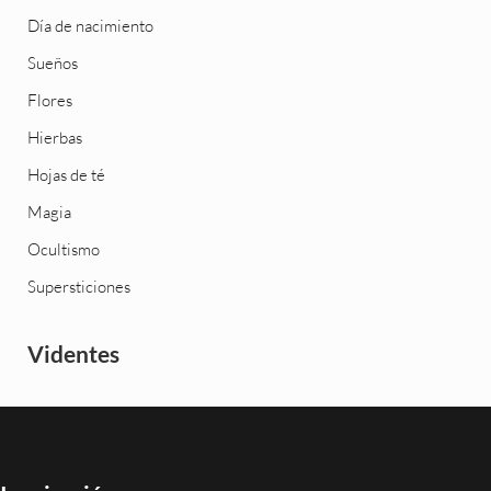
Día de nacimiento
Sueños
Flores
Hierbas
Hojas de té
Magia
Ocultismo
Supersticiones
Videntes