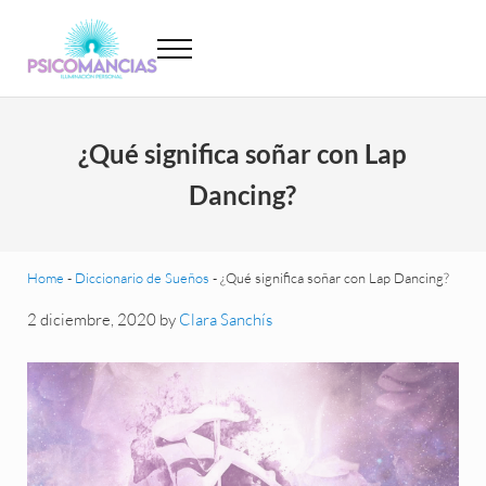
Saltar al contenido principal
Skip to header left navigation
Skip to site footer
Menu
Psicomancias
Psicomancias
¿Qué significa soñar con Lap
Dancing?
Home
-
Diccionario de Sueños
-
¿Qué significa soñar con Lap Dancing?
2 diciembre, 2020
by
Clara Sanchís