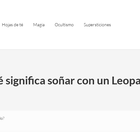
Hojas de té
Magia
Ocultismo
Supersticiones
 significa soñar con un Leop
do?