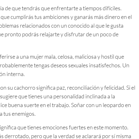
a de que tendrás que enfrentarte a tiempos difíciles.
a que cumplirás tus ambiciones y ganarás más dinero en el
oblemas relacionados con un conocido al que le gusta
e pronto podrás relajarte y disfrutar de un poco de
erirse a una mujer mala, celosa, maliciosa y hostil que
, probablemente tengas deseos sexuales insatisfechos. Un
ón interna.
u cachorro significa paz, reconciliación y felicidad. Si el
sugiere que tienes una personalidad inclinada a la
ce buena suerte en el trabajo. Soñar con un leopardo en
ra tus enemigos.
 significa que tienes emociones fuertes en este momento.
ás derrotado, pero que la verdad se aclarará por sí misma