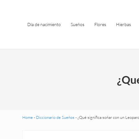
Saltar al contenido principal
Skip to header left navigation
Skip to site footer
Día de nacimiento
Sueños
Flores
Hierbas
¿Qué
Home
-
Diccionario de Sueños
-
¿Qué significa soñar con un Leopar