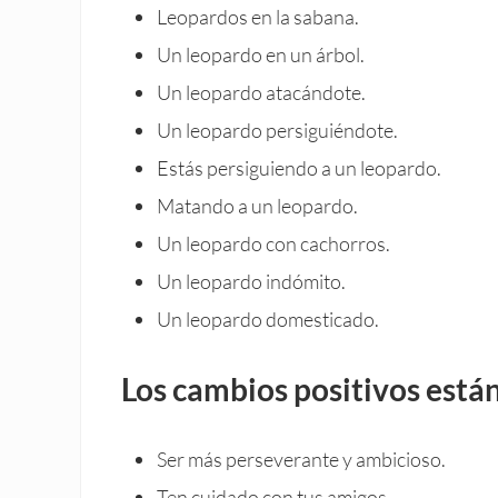
Leopardos en la sabana.
Un leopardo en un árbol.
Un leopardo atacándote.
Un leopardo persiguiéndote.
Estás persiguiendo a un leopardo.
Matando a un leopardo.
Un leopardo con cachorros.
Un leopardo indómito.
Un leopardo domesticado.
Los cambios positivos está
Ser más perseverante y ambicioso.
Ten cuidado con tus amigos.