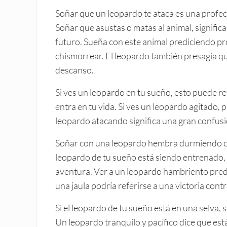
Soñar que un leopardo te ataca es una profecí
Soñar que asustas o matas al animal, signific
futuro. Sueña con este animal prediciendo pr
chismorrear. El leopardo también presagia qu
descanso.
Si ves un leopardo en tu sueño, esto puede ref
entra en tu vida. Si ves un leopardo agitado
leopardo atacando significa una gran confusi
Soñar con una leopardo hembra durmiendo con s
leopardo de tu sueño está siendo entrenado, 
aventura. Ver a un leopardo hambriento predi
una jaula podría referirse a una victoria cont
Si el leopardo de tu sueño está en una selva,
Un leopardo tranquilo y pacífico dice que est