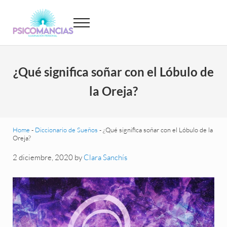
Saltar al contenido principal
Skip to header left navigation
Skip to site footer
Menu
Psicomancias
Psicomancias
¿Qué significa soñar con el Lóbulo de
la Oreja?
Home
-
Diccionario de Sueños
-
¿Qué significa soñar con el Lóbulo de la
Oreja?
2 diciembre, 2020
by
Clara Sanchís