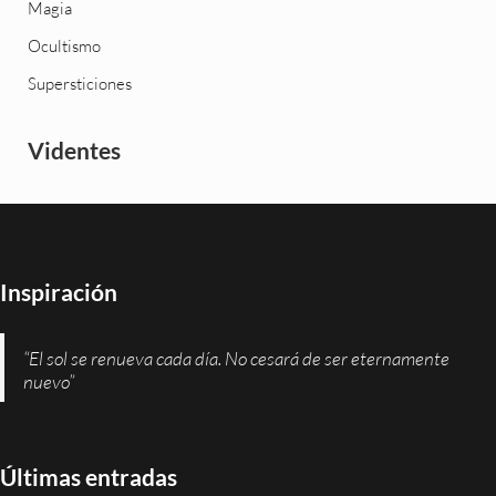
Magia
Ocultismo
Supersticiones
Videntes
Inspiración
“El sol se renueva cada día. No cesará de ser eternamente
nuevo”
Últimas entradas