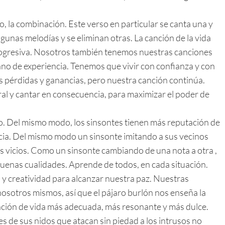
o, la combinación. Este verso en particular se canta una y
lgunas melodías y se eliminan otras. La canción de la vida
rogresiva. Nosotros también tenemos nuestras canciones
ano de experiencia. Tenemos que vivir con confianza y con
pérdidas y ganancias, pero nuestra canción continúa.
al y cantar en consecuencia, para maximizar el poder de
nto. Del mismo modo, los sinsontes tienen más reputación de
cia. Del mismo modo un sinsonte imitando a sus vecinos
us vicios. Como un sinsonte cambiando de una nota a otra ,
buenas cualidades. Aprende de todos, en cada situación.
 creatividad para alcanzar nuestra paz. Nuestras
nosotros mismos, así que el pájaro burlón nos enseña la
ción de vida más adecuada, más resonante y más dulce.
s de sus nidos que atacan sin piedad a los intrusos no