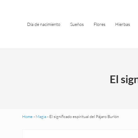
Saltar al contenido principal
Skip to header left navigation
Skip to site footer
Día de nacimiento
Sueños
Flores
Hierbas
El sig
Home
-
Magia
-
El significado espiritual del Pájaro Burlón