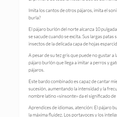
Imita los cantos de otros pájaros, imita el soni
burla?
El pájaro burlón del norte alcanza 10 pulgad
se sacude cuando se excita. Sus largas patas 
insectos de la delicada capa de hojas esparcid
A pesar de su tez gris que puede no gustar a l
pájaro burlón que llega a imitar a perros y ga
pájaros.
Este bardo combinado es capaz de cantar mie
sucesión, aumentando la intensidad y la frec
nombre latino «sinsonte» da el significado de
Aprendices de idiomas, atención: El pájaro b
la máxima fluidez. Los portavoces y los intel