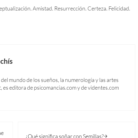
tualización. Amistad. Resurrección. Certeza. Felicidad.
chís
del mundo de los sueños, la numerología y las artes
t, es editora de psicomancias.com y de videntes.com
Siguiente entrada:
ae
¿Qué significa soñar con Semillas?