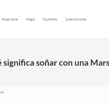
Hojas de té
Magia
Ocultismo
Supersticiones
 significa soñar con una Mar
pa?