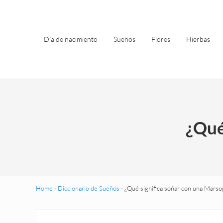
Saltar al contenido principal
Skip to header left navigation
Skip to site footer
Día de nacimiento
Sueños
Flores
Hierbas
¿Qué
Home
-
Diccionario de Sueños
-
¿Qué significa soñar con una Marso