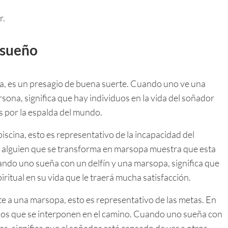
r.
l sueño
a, es un presagio de buena suerte. Cuando uno ve una
ona, significa que hay individuos en la vida del soñador
s por la espalda del mundo.
cina, esto es representativo de la incapacidad del
 a alguien que se transforma en marsopa muestra que esta
ando uno sueña con un delfín y una marsopa, significa que
itual en su vida que le traerá mucha satisfacción.
a una marsopa, esto es representativo de las metas. En
los que se interponen en el camino. Cuando uno sueña con
s, significa que el soñador está cansado de ver a otros