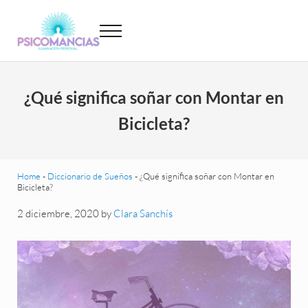
Saltar al contenido principal
Skip to header left navigation
Skip to site footer
Menu
Psicomancias
Psicomancias
¿Qué significa soñar con Montar en
Bicicleta?
Home
-
Diccionario de Sueños
-
¿Qué significa soñar con Montar en
Bicicleta?
2 diciembre, 2020
by
Clara Sanchís