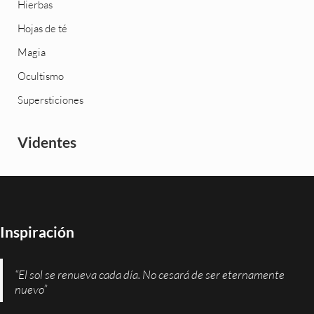
Hierbas
Hojas de té
Magia
Ocultismo
Supersticiones
Videntes
Inspiración
“El sol se renueva cada día. No cesará de ser eternamente
nuevo”