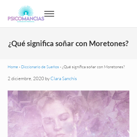
Saltar al contenido principal
Skip to header left navigation
Skip to site footer
Menu
Psicomancias
Psicomancias
¿Qué significa soñar con Moretones?
Home
-
Diccionario de Sueños
-
¿Qué significa soñar con Moretones?
2 diciembre, 2020
by
Clara Sanchís