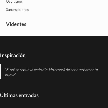
Ocultismo
Supersticiones
Videntes
Inspiración
“El sol se renueva cada día. No cesará de ser eternamente
nuevo”
Últimas entradas