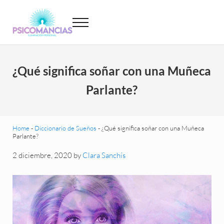
Saltar al contenido principal
Skip to header left navigation
Skip to site footer
Menu
Psicomancias
Psicomancias
¿Qué significa soñar con una Muñeca
Parlante?
Home
-
Diccionario de Sueños
-
¿Qué significa soñar con una Muñeca
Parlante?
2 diciembre, 2020
by
Clara Sanchís