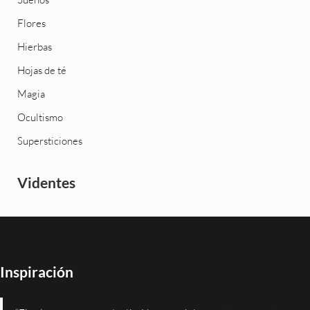
Flores
Hierbas
Hojas de té
Magia
Ocultismo
Supersticiones
Videntes
Inspiración