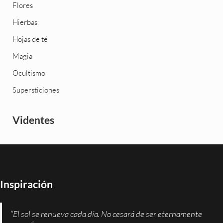
Flores
Hierbas
Hojas de té
Magia
Ocultismo
Supersticiones
Videntes
Inspiración
“El sol se renueva cada día. No cesará de ser eternamente