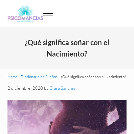
Saltar al contenido principal
Skip to header left navigation
Skip to site footer
Menu
Psicomancias
Psicomancias
¿Qué significa soñar con el
Nacimiento?
Home
-
Diccionario de Sueños
-
¿Qué significa soñar con el Nacimiento?
2 diciembre, 2020
by
Clara Sanchís