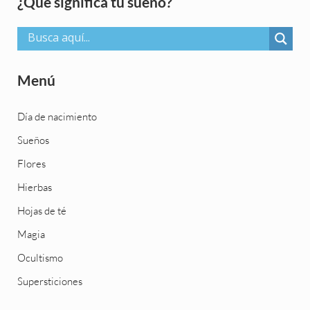
Sidebar
¿Qué significa tu sueño?
Menú
Día de nacimiento
Sueños
Flores
Hierbas
Hojas de té
Magia
Ocultismo
Supersticiones