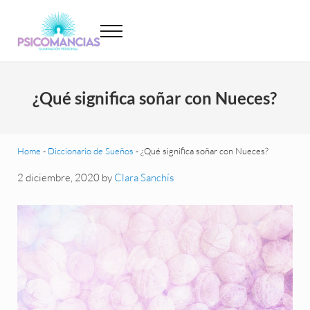
Saltar al contenido principal
Skip to header left navigation
Skip to site footer
Menu
Psicomancias
Psicomancias
¿Qué significa soñar con Nueces?
Home
-
Diccionario de Sueños
-
¿Qué significa soñar con Nueces?
2 diciembre, 2020
by
Clara Sanchís