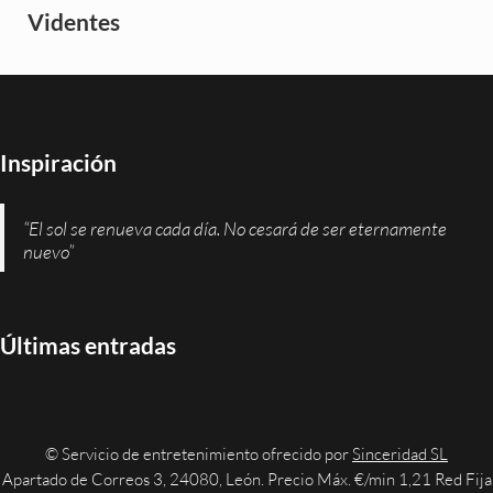
Videntes
Inspiración
“El sol se renueva cada día. No cesará de ser eternamente
nuevo”
Últimas entradas
© Servicio de entretenimiento ofrecido por
Sinceridad SL
Apartado de Correos 3, 24080, León. Precio Máx. €/min 1,21 Red Fija