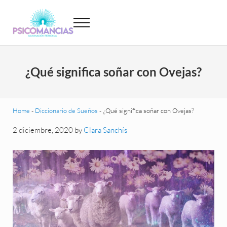
Saltar al contenido principal
Skip to header left navigation
Skip to site footer
Menu
Psicomancias
Psicomancias
¿Qué significa soñar con Ovejas?
Home
-
Diccionario de Sueños
-
¿Qué significa soñar con Ovejas?
2 diciembre, 2020
by
Clara Sanchís