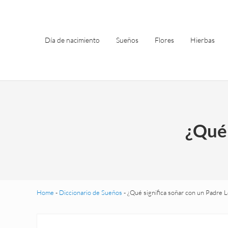
Saltar al contenido principal
Skip to header left navigation
Skip to site footer
Día de nacimiento
Sueños
Flores
Hierbas
¿Qué 
Home
-
Diccionario de Sueños
-
¿Qué significa soñar con un Padre 