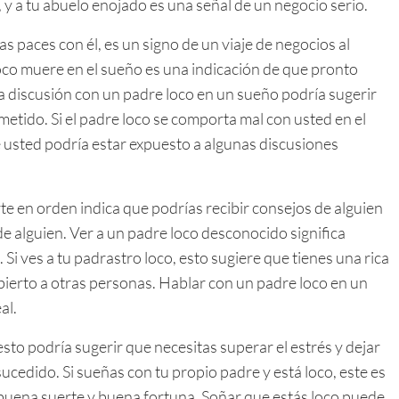
, y a tu abuelo enojado es una señal de un negocio serio.
as paces con él, es un signo de un viaje de negocios al
loco muere en el sueño es una indicación de que pronto
na discusión con un padre loco en un sueño podría sugerir
tido. Si el padre loco se comporta mal con usted en el
e usted podría estar expuesto a algunas discusiones
te en orden indica que podrías recibir consejos de alguien
 de alguien. Ver a un padre loco desconocido significa
Si ves a tu padrastro loco, esto sugiere que tienes una rica
bierto a otras personas. Hablar con un padre loco en un
al.
sto podría sugerir que necesitas superar el estrés y dejar
cedido. Si sueñas con tu propio padre y está loco, este es
uena suerte y buena fortuna. Soñar que estás loco puede