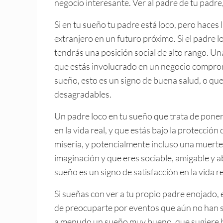
negocio interesante. Ver al padre de tu padre
Si en tu sueño tu padre está loco, pero haces l
extranjero en un futuro próximo. Si el padre 
tendrás una posición social de alto rango. U
que estás involucrado en un negocio comprome
sueño, esto es un signo de buena salud, o qu
desagradables.
Un padre loco en tu sueño que trata de poner
en la vida real, y que estás bajo la protección
miseria, y potencialmente incluso una muerte. 
imaginación y que eres sociable, amigable y a
sueño es un signo de satisfacción en la vida re
Si sueñas con ver a tu propio padre enojado, e
de preocuparte por eventos que aún no han su
a menudo un sueño muy bueno, que sugiere b