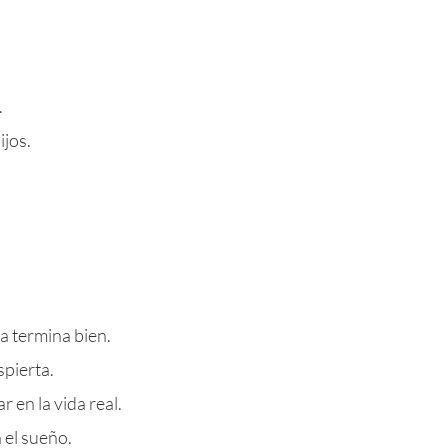
.
ijos.
ia termina bien.
spierta.
 en la vida real.
 el sueño.