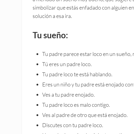
simbolizar que estás enfadado con alguien en 
solución a esa ira.
Tu sueño:
Tu padre parece estar loco en un sueño, m
Tú eres un padre loco.
Tu padre loco te está hablando.
Eres un niño y tu padre está enojado con
Ves a tu padre enojado.
Tu padre loco es malo contigo.
Ves al padre de otro que está enojado.
Discutes con tu padre loco.