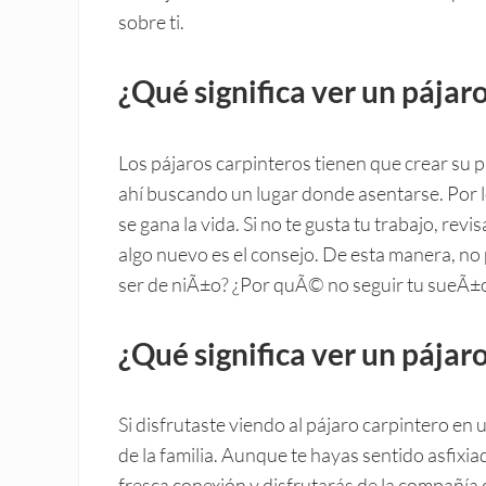
sobre ti.
¿Qué significa ver un pájar
Los pájaros carpinteros tienen que crear su p
ahí buscando un lugar donde asentarse. Por l
se gana la vida. Si no te gusta tu trabajo, revi
algo nuevo es el consejo. De esta manera, n
ser de niÃ±o? ¿Por quÃ© no seguir tu sueÃ±o 
¿Qué significa ver un pájar
Si disfrutaste viendo al pájaro carpintero 
de la familia. Aunque te hayas sentido asfixi
fresca conexión y disfrutarás de la compañía d