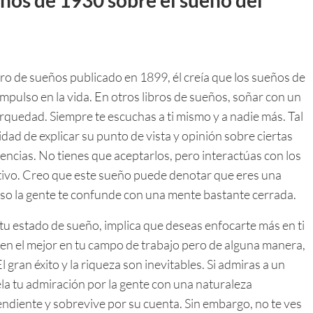
ibro de sueños publicado en 1899, él creía que los sueños de
mpulso en la vida. En otros libros de sueños, soñar con un
rquedad. Siempre te escuchas a ti mismo y a nadie más. Tal
idad de explicar su punto de vista y opinión sobre ciertas
ncias. No tienes que aceptarlos, pero interactúas con los
tivo. Creo que este sueño puede denotar que eres una
eso la gente te confunde con una mente bastante cerrada.
n tu estado de sueño, implica que deseas enfocarte más en ti
 en el mejor en tu campo de trabajo pero de alguna manera,
l gran éxito y la riqueza son inevitables. Si admiras a un
la tu admiración por la gente con una naturaleza
endiente y sobrevive por su cuenta. Sin embargo, no te ves