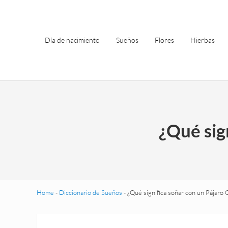
Saltar al contenido principal
Skip to header left navigation
Skip to site footer
Día de nacimiento
Sueños
Flores
Hierbas
¿Qué sig
Home
-
Diccionario de Sueños
-
¿Qué significa soñar con un Pájaro 