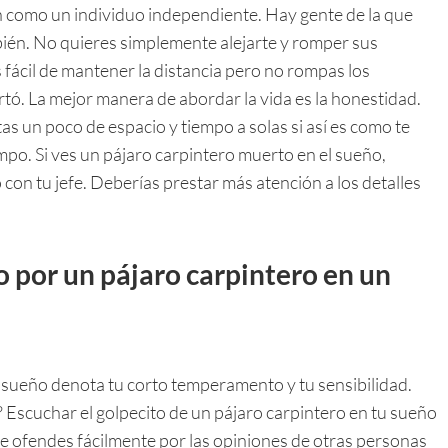
n como un individuo independiente. Hay gente de la que
bién. No quieres simplemente alejarte y romper sus
fácil de mantener la distancia pero no rompas los
tó. La mejor manera de abordar la vida es la honestidad.
as un poco de espacio y tiempo a solas si así es como te
empo. Si ves un pájaro carpintero muerto en el sueño,
o con tu jefe. Deberías prestar más atención a los detalles
o por un pájaro carpintero en un
 sueño denota tu corto temperamento y tu sensibilidad.
n? Escuchar el golpecito de un pájaro carpintero en tu sueño
te ofendes fácilmente por las opiniones de otras personas