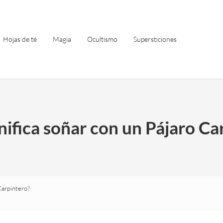
Hojas de té
Magia
Ocultismo
Supersticiones
nifica soñar con un Pájaro Ca
Carpintero?