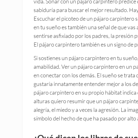
vida. Soñar con un pájaro carpintero predice
sabiduría para buscar el mejor resultado. Hay
Escuchar el picoteo de un pájaro carpintero 
en tu sueño es también una señal de que vas a
sentirse asfixiado por los padres, la presión ps
El pájaro carpintero también es un signo de 
Si sostienes un pájaro carpintero en tu sueño,
amabilidad. Ver un pájaro carpintero en un p
en conectar con los demás. El sueño se trata
gustaría innatamente entender mejor a los de
pájaro carpintero en su propio hábitat indica
alturas quiero resumir que un pájaro carpint
alegría, el miedo y a veces la agresión. La im
símbolo del hecho de que ha pasado por alto a
¿Qué dicen los libros de su