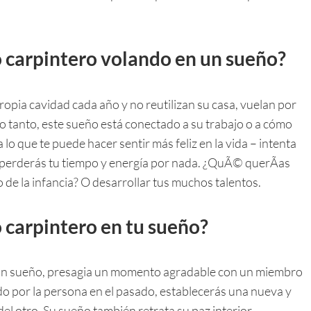
o carpintero volando en un sueño?
ropia cavidad cada año y no reutilizan su casa, vuelan por
o tanto, este sueño está conectado a su trabajo o a cómo
sa lo que te puede hacer sentir más feliz en la vida – intenta
o perderás tu tiempo y energía por nada. ¿QuÃ© querÃas
de la infancia? O desarrollar tus muchos talentos.
o carpintero en tu sueño?
en un sueño, presagia un momento agradable con un miembro
ado por la persona en el pasado, establecerás una nueva y
el otro. Su sueño también retrata su paz interior.