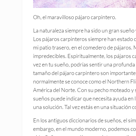
Oh, el maravilloso pájaro carpintero.
La naturaleza siempre ha sido un gran sueño 
Los pájaros carpinteros siempre han estado c
mi patio trasero, en el comedero de pájaros. 
impredecibles. Espiritualmente, los pájaros c
vez en tu sueño, podrías sentir una profunda e
tamaño del pájaro carpintero son importantes
normalmente se conoce como el Northern Flic
América del Norte. Con su pecho moteado y su
sueños puede indicar que necesita ayuda en la
una solución. Tal vez estás en una situación 
En los antiguos diccionarios de sueños, el sí
embargo, en el mundo moderno, podemos conec