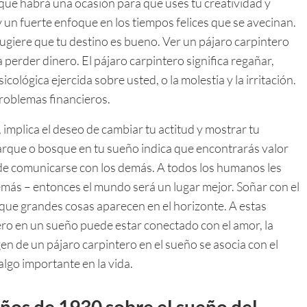
 que habrá una ocasión para que uses tu creatividad y
 un fuerte enfoque en los tiempos felices que se avecinan.
sugiere que tu destino es bueno. Ver un pájaro carpintero
 perder dinero. El pájaro carpintero significa regañar,
icológica ejercida sobre usted, o la molestia y la irritación.
problemas financieros.
 implica el deseo de cambiar tu actitud y mostrar tu
arque o bosque en tu sueño indica que encontrarás valor
 de comunicarse con los demás. A todos los humanos les
más – entonces el mundo será un lugar mejor. Soñar con el
 que grandes cosas aparecen en el horizonte. A estas
ero en un sueño puede estar conectado con el amor, la
agen de un pájaro carpintero en el sueño se asocia con el
lgo importante en la vida.
eños de 1930 sobre el sueño del