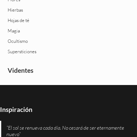
Hierbas
Hojas de té
Magia
Ocultismo
Supersticiones
Videntes
Inspiración
“El sol se renueva cada día. No cesará de ser eternamente
nuevo”