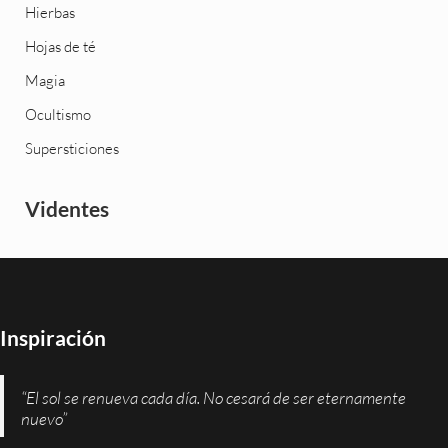
Hierbas
Hojas de té
Magia
Ocultismo
Supersticiones
Videntes
Inspiración
“El sol se renueva cada día. No cesará de ser eternamente
nuevo”