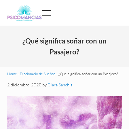
Saltar al contenido principal
Skip to header left navigation
Skip to site footer
Menu
Psicomancias
Psicomancias
¿Qué significa soñar con un
Pasajero?
Home
-
Diccionario de Sueños
-
¿Qué significa soñar con un Pasajero?
2 diciembre, 2020
by
Clara Sanchís