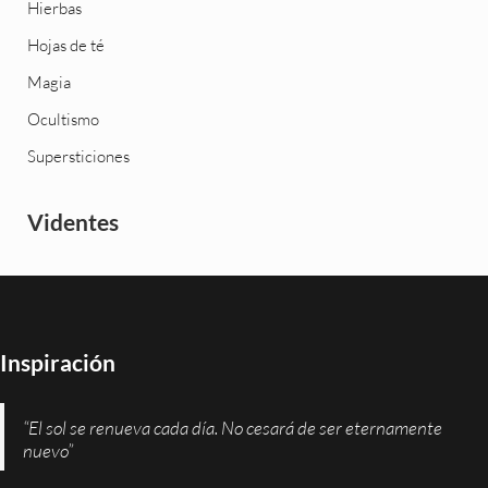
Hierbas
Hojas de té
Magia
Ocultismo
Supersticiones
Videntes
Inspiración
“El sol se renueva cada día. No cesará de ser eternamente
nuevo”