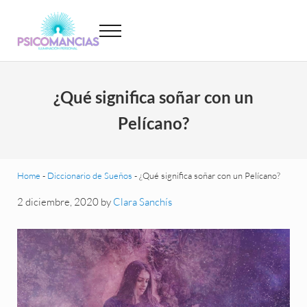
Saltar al contenido principal
Skip to header left navigation
Skip to site footer
Menu
Psicomancias
Psicomancias
¿Qué significa soñar con un
Pelícano?
Home
-
Diccionario de Sueños
-
¿Qué significa soñar con un Pelícano?
2 diciembre, 2020
by
Clara Sanchís