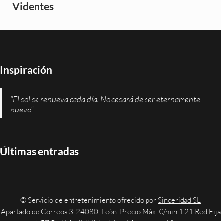
Videntes
Inspiración
“El sol se renueva cada día. No cesará de ser eternamente
nuevo”
Últimas entradas
© Servicio de entretenimiento ofrecido por
Sinceridad SL
Apartado de Correos 3, 24080, León. Precio Máx. €/min 1,21 Red Fija