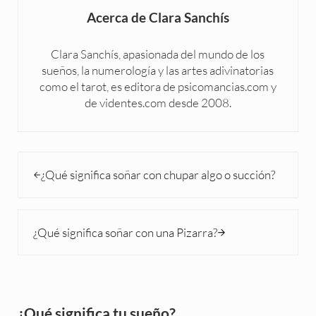
Acerca de
Clara Sanchís
Clara Sanchís, apasionada del mundo de los
sueños, la numerología y las artes adivinatorias
como el tarot, es editora de psicomancias.com y
de videntes.com desde 2008.
Entrada anterior:
¿Qué significa soñar con chupar algo o succión?
Siguiente entrada:
¿Qué significa soñar con una Pizarra?
Sidebar
¿Qué significa tu sueño?