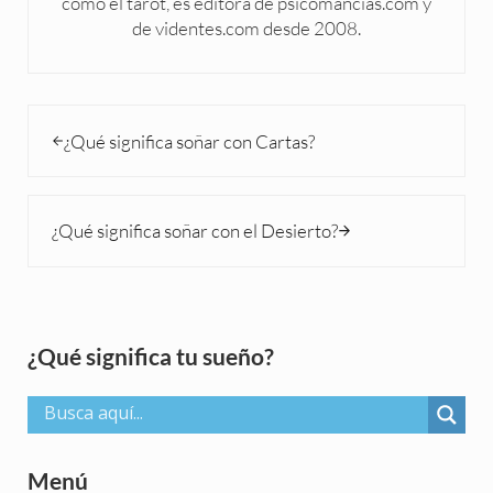
como el tarot, es editora de psicomancias.com y
de videntes.com desde 2008.
Entrada anterior:
¿Qué significa soñar con Cartas?
Siguiente entrada:
¿Qué significa soñar con el Desierto?
Sidebar
¿Qué significa tu sueño?
Menú