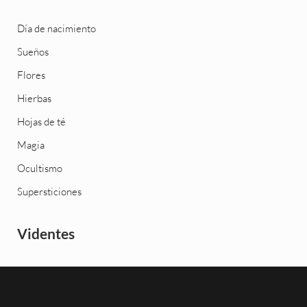
Día de nacimiento
Sueños
Flores
Hierbas
Hojas de té
Magia
Ocultismo
Supersticiones
Videntes