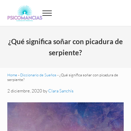
Saltar al contenido principal
Skip to header left navigation
Skip to site footer
Menu
Psicomancias
Psicomancias
¿Qué significa soñar con picadura de
serpiente?
Home
-
Diccionario de Sueños
-
¿Qué significa soñar con picadura de
serpiente?
2 diciembre, 2020
by
Clara Sanchís