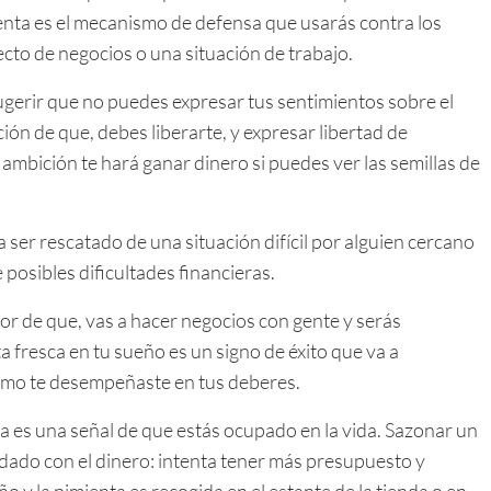
enta es el mecanismo de defensa que usarás contra los
to de negocios o una situación de trabajo.
gerir que no puedes expresar tus sentimientos sobre el
ción de que, debes liberarte, y expresar libertad de
ambición te hará ganar dinero si puedes ver las semillas de
 ser rescatado de una situación difícil por alguien cercano
e posibles dificultades financieras.
dor de que, vas a hacer negocios con gente y serás
resca en tu sueño es un signo de éxito que va a
cómo te desempeñaste en tus deberes.
a es una señal de que estás ocupado en la vida. Sazonar un
idado con el dinero: intenta tener más presupuesto y
ño y la pimienta es recogida en el estante de la tienda o en