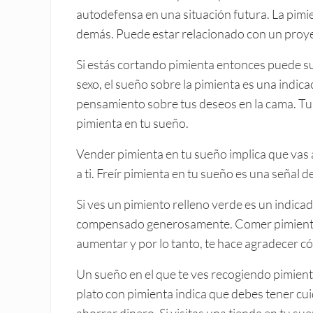
autodefensa en una situación futura. La pimi
demás. Puede estar relacionado con un proyec
Si estás cortando pimienta entonces puede su
sexo, el sueño sobre la pimienta es una indica
pensamiento sobre tus deseos en la cama. Tu 
pimienta en tu sueño.
Vender pimienta en tu sueño implica que vas a
a ti. Freír pimienta en tu sueño es una señal d
Si ves un pimiento relleno verde es un indica
compensado generosamente. Comer pimienta f
aumentar y por lo tanto, te hace agradecer 
Un sueño en el que te ves recogiendo pimient
plato con pimienta indica que debes tener cu
ahorrar dinero. Si visitas una tienda en tu sue