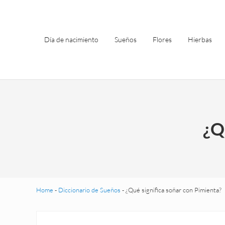
Saltar al contenido principal
Skip to header left navigation
Skip to site footer
Día de nacimiento
Sueños
Flores
Hierbas
¿Q
Home
-
Diccionario de Sueños
-
¿Qué significa soñar con Pimienta?