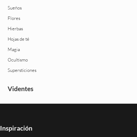
Sueños
Flores
Hierbas
Hojas de té
Magia
Ocultismo
Supersticiones
Videntes
Inspiración