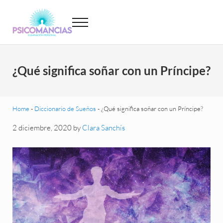
Saltar al contenido principal
Skip to header left navigation
Skip to site footer
Menu
Psicomancias
Psicomancias
¿Qué significa soñar con un Príncipe?
Home
-
Diccionario de Sueños
-
¿Qué significa soñar con un Príncipe?
2 diciembre, 2020
by
Clara Sanchís