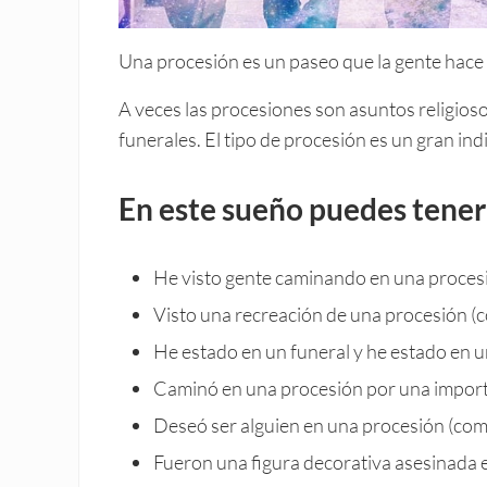
Una procesión es un paseo que la gente hace 
A veces las procesiones son asuntos religiosos
funerales. El tipo de procesión es un gran ind
En este sueño puedes tener
He visto gente caminando en una procesió
Visto una recreación de una procesión (c
He estado en un funeral y he estado en un
Caminó en una procesión por una importa
Deseó ser alguien en una procesión (como
Fueron una figura decorativa asesinada 