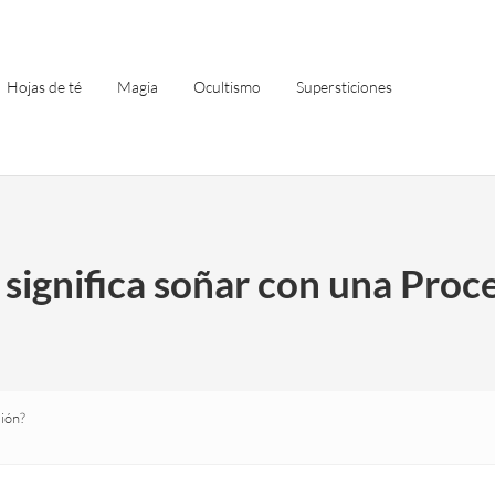
Hojas de té
Magia
Ocultismo
Supersticiones
significa soñar con una Proc
sión?