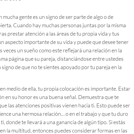
n mucha gente es un signo de ser parte de algo o de
spierta. Cuando hay muchas personas juntas por la misma
s prestar atención a las áreas de tu propia vida y tus
un aspecto importante de su vida y puede que desee tener
veces un sueño como este reflejará una relación en la
isma página que su pareja, distanciándose entre ustedes
n signo de que no te sientes apoyado por tu pareja en la
n medio de ella, tu propia colocación es importante. Estar
sión en su honor es una buena señal. Demuestra que te
ue las atenciones positivas vienen hacia ti. Esto puede ser
ience una hermosa relación… o en el trabajo y que tu duro
i, donde te llevará a una ganancia de algún tipo. Si estás
o en la multitud, entonces puedes considerar formas en las