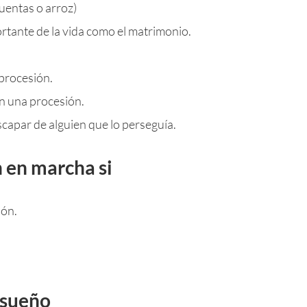
uentas o arroz)
rtante de la vida como el matrimonio.
procesión.
en una procesión.
apar de alguien que lo perseguía.
n en marcha si
ión.
l sueño