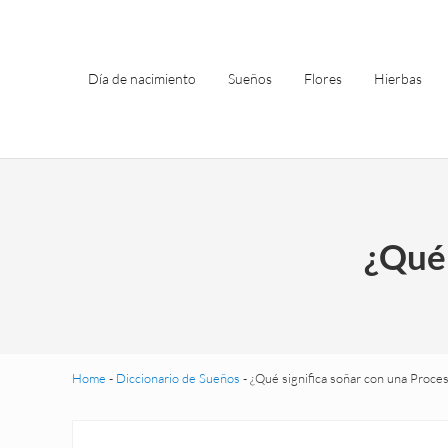
Saltar al contenido principal
Skip to header left navigation
Skip to site footer
Día de nacimiento
Sueños
Flores
Hierbas
¿Qué 
Home
-
Diccionario de Sueños
-
¿Qué significa soñar con una Proce