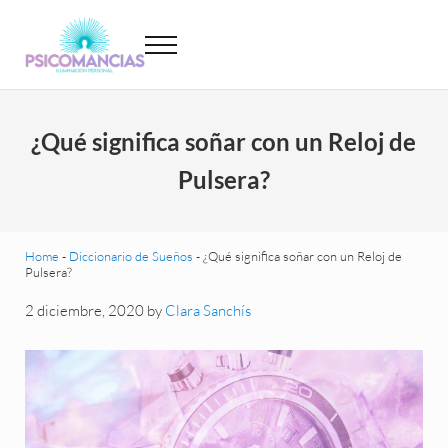
Saltar al contenido principal
Skip to header left navigation
Skip to site footer
Menu
Psicomancias
Psicomancias
¿Qué significa soñar con un Reloj de
Pulsera?
Home
-
Diccionario de Sueños
-
¿Qué significa soñar con un Reloj de
Pulsera?
2 diciembre, 2020
by
Clara Sanchís