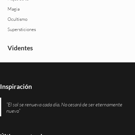
Magia
Ocultismo
Supersticiones
Videntes
Inspiración
“El sol se renueva cada día. No cesará de ser eternamente
nuevo”