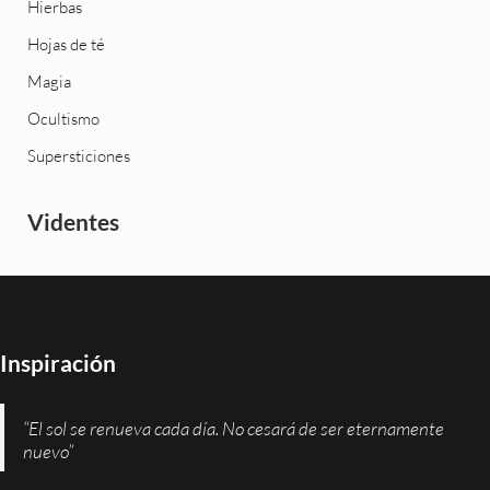
Hierbas
Hojas de té
Magia
Ocultismo
Supersticiones
Videntes
Inspiración
“El sol se renueva cada día. No cesará de ser eternamente
nuevo”