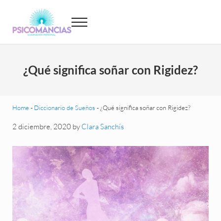
Saltar al contenido principal
Skip to header left navigation
Skip to site footer
Menu
Psicomancias
Psicomancias
¿Qué significa soñar con Rigidez?
Home
-
Diccionario de Sueños
-
¿Qué significa soñar con Rigidez?
2 diciembre, 2020
by
Clara Sanchís