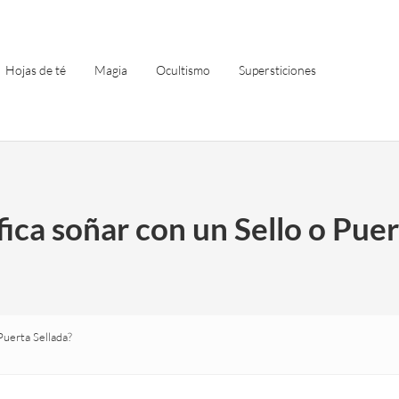
Hojas de té
Magia
Ocultismo
Supersticiones
fica soñar con un Sello o Puer
Puerta Sellada?