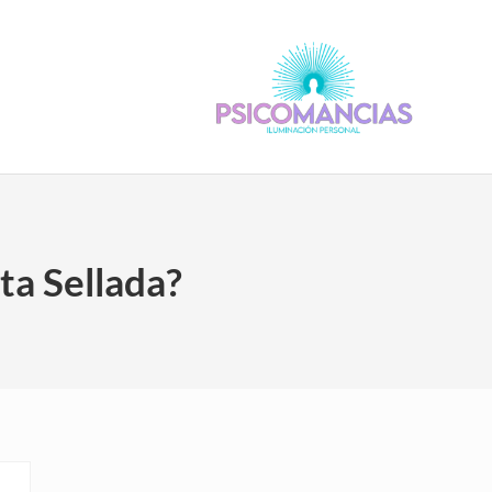
Psicomancias
Psicomancias
ta Sellada?
Sidebar