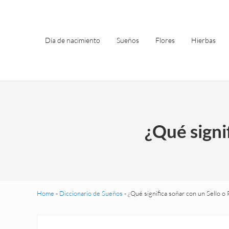
Saltar al contenido principal
Skip to header left navigation
Skip to site footer
Día de nacimiento
Sueños
Flores
Hierbas
¿Qué signi
Home
-
Diccionario de Sueños
-
¿Qué significa soñar con un Sello o 