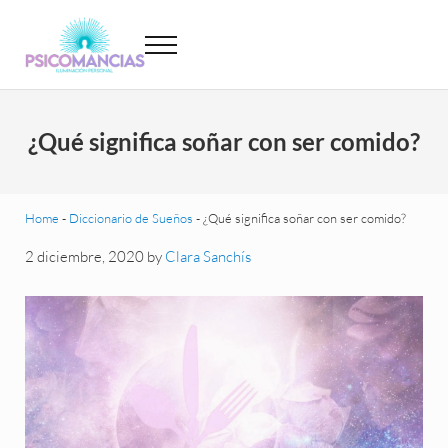
Saltar al contenido principal
Skip to header left navigation
Skip to site footer
Menu
Psicomancias
Psicomancias
¿Qué significa soñar con ser comido?
Home
-
Diccionario de Sueños
-
¿Qué significa soñar con ser comido?
2 diciembre, 2020
by
Clara Sanchís