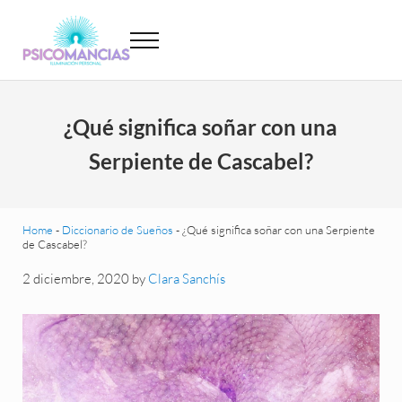
Saltar al contenido principal
Skip to header left navigation
Skip to site footer
Menu
Psicomancias
Psicomancias
¿Qué significa soñar con una
Serpiente de Cascabel?
Home
-
Diccionario de Sueños
-
¿Qué significa soñar con una Serpiente
de Cascabel?
2 diciembre, 2020
by
Clara Sanchís