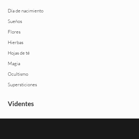
Día de nacimiento
Sueños
Flores
Hierbas
Hojas de té
Magia
Ocultismo
Supersticiones
Videntes