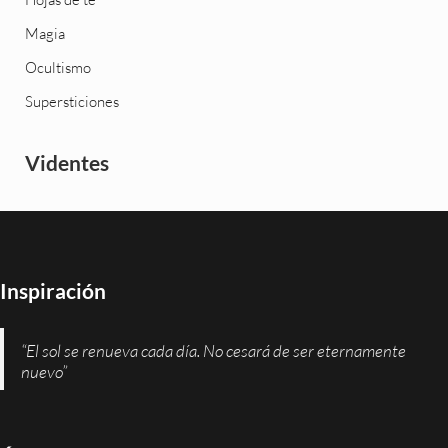
Magia
Ocultismo
Supersticiones
Videntes
Inspiración
“El sol se renueva cada día. No cesará de ser eternamente
nuevo”