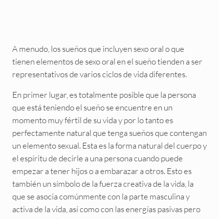
A menudo, los sueños que incluyen sexo oral o que
tienen elementos de sexo oral en el sueño tienden a ser
representativos de varios ciclos de vida diferentes.
En primer lugar, es totalmente posible que la persona
que está teniendo el sueño se encuentre en un
momento muy fértil de su vida y por lo tanto es
perfectamente natural que tenga sueños que contengan
un elemento sexual. Esta es la forma natural del cuerpo y
el espíritu de decirle a una persona cuando puede
empezar a tener hijos o a embarazar a otros. Esto es
también un símbolo de la fuerza creativa de la vida, la
que se asocia comúnmente con la parte masculina y
activa de la vida, así como con las energías pasivas pero