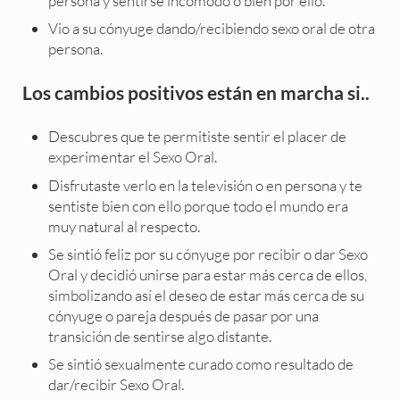
persona y sentirse incómodo o bien por ello.
Vio a su cónyuge dando/recibiendo sexo oral de otra
persona.
Los cambios positivos están en marcha si..
Descubres que te permitiste sentir el placer de
experimentar el Sexo Oral.
Disfrutaste verlo en la televisión o en persona y te
sentiste bien con ello porque todo el mundo era
muy natural al respecto.
Se sintió feliz por su cónyuge por recibir o dar Sexo
Oral y decidió unirse para estar más cerca de ellos,
simbolizando así el deseo de estar más cerca de su
cónyuge o pareja después de pasar por una
transición de sentirse algo distante.
Se sintió sexualmente curado como resultado de
dar/recibir Sexo Oral.