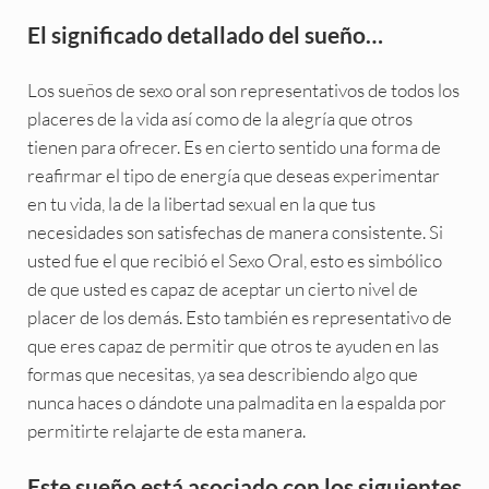
El significado detallado del sueño…
Los sueños de sexo oral son representativos de todos los
placeres de la vida así como de la alegría que otros
tienen para ofrecer. Es en cierto sentido una forma de
reafirmar el tipo de energía que deseas experimentar
en tu vida, la de la libertad sexual en la que tus
necesidades son satisfechas de manera consistente. Si
usted fue el que recibió el Sexo Oral, esto es simbólico
de que usted es capaz de aceptar un cierto nivel de
placer de los demás. Esto también es representativo de
que eres capaz de permitir que otros te ayuden en las
formas que necesitas, ya sea describiendo algo que
nunca haces o dándote una palmadita en la espalda por
permitirte relajarte de esta manera.
Este sueño está asociado con los siguientes