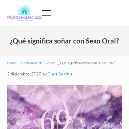
Saltar al contenido principal
Skip to header left navigation
Skip to site footer
Menu
Psicomancias
Psicomancias
¿Qué significa soñar con Sexo Oral?
Home
-
Diccionario de Sueños
-
¿Qué significa soñar con Sexo Oral?
2 diciembre, 2020
by
Clara Sanchís