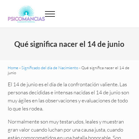
Saltar al contenido principal
Skip to header left navigation
Skip to site footer
Menu
Psicomancias
Psicomancias
Qué significa nacer el 14 de junio
Home
-
Significado del día de Nacimiento
-
Qué significa nacer el 14 de
junio
El 14 de junio es el día de la confrontación valiente. Las
personas decididas e intensas nacidas el 14 de junio son
muy ágiles en las observaciones y evaluaciones de todo
lo que les rodea.
Normalmente son muy testarudos, leales y muestran
gran valor cuando luchan por una causa justa, cuando
están comprometidos en una batalla honorable. Son