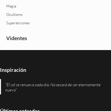
Magia
Ocultismo
Supersticiones
Videntes
Inspiración
“El sol se renueva cada día. No cesará de ser eternamente
nuevo”
Últimas entradas