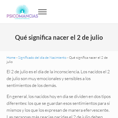
Saltar al contenido principal
Skip to header left navigation
Skip to site footer
Menu
Psicomancias
Psicomancias
Qué significa nacer el 2 de julio
Home
-
Significado del día de Nacimiento
-
Qué significa nacer el 2 de
julio
El 2 de julio es el día de la inconsciencia. Los nacidos el 2
de julio son muy emocionales y sensibles a los
sentimientos de los demás.
En general, los nacidos hoy en día se dividen en dos tipos
diferentes: los que se guardan esos sentimientos para sí
mismos y los que los expresan de manera efervescente.
Las personas más reacias nacidas el 2 de julio deben