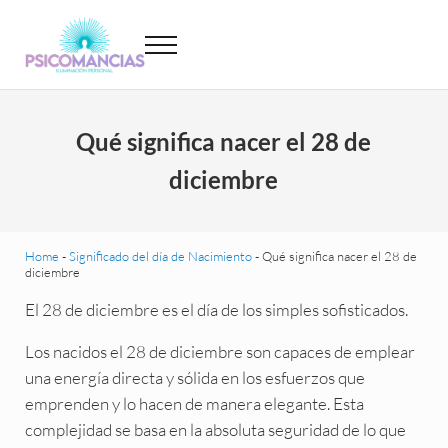
Saltar al contenido principal
Skip to header left navigation
Skip to site footer
Menu
Psicomancias
Psicomancias
Qué significa nacer el 28 de
diciembre
Home
-
Significado del día de Nacimiento
-
Qué significa nacer el 28 de
diciembre
El 28 de diciembre es el día de los simples sofisticados.
Los nacidos el 28 de diciembre son capaces de emplear
una energía directa y sólida en los esfuerzos que
emprenden y lo hacen de manera elegante. Esta
complejidad se basa en la absoluta seguridad de lo que