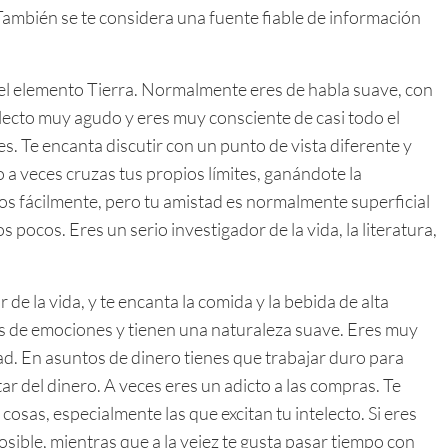
También se te considera una fuente fiable de información
el elemento Tierra. Normalmente eres de habla suave, con
ecto muy agudo y eres muy consciente de casi todo el
s. Te encanta discutir con un punto de vista diferente y
 a veces cruzas tus propios límites, ganándote la
s fácilmente, pero tu amistad es normalmente superficial
s pocos. Eres un serio investigador de la vida, la literatura,
de la vida, y te encanta la comida y la bebida de alta
nos de emociones y tienen una naturaleza suave. Eres muy
dad. En asuntos de dinero tienes que trabajar duro para
tar del dinero. A veces eres un adicto a las compras. Te
sas, especialmente las que excitan tu intelecto. Si eres
osible, mientras que a la vejez te gusta pasar tiempo con