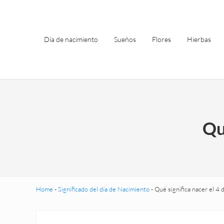
Saltar al contenido principal
Skip to header left navigation
Skip to site footer
Día de nacimiento
Sueños
Flores
Hierbas
Qu
Home
-
Significado del día de Nacimiento
-
Qué significa nacer el 4 