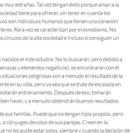
as muy extrañas. Tal vez tengan éxito porque aman a la
sociedad tiene para ofrecer, sin tener en cuenta los
ativos son individuos humanos que tienen una conexión
mbres. Rara vez se caracterizan por el esnobismo. No
 círculos de la alta sociedad e incluso si consiguen un
 nacidos el 4 de octubre. No lo buscarán, pero debido a
amenazas y elementos negativos), se encontrarán con él
 situaciones peligrosas son a menudo el resultado de la
ente en su vida, pero ya sea que se trate de escalada en
ecesitarán entrenamiento. Después de eso, tomarán
eben hacer, y a menudo obtendrán buenos resultados.
de sus familias. Puede que no tengan hijos propios, pero
ta, o cónyuges devotos de sus parejas. Creen en la
que no les guste estar solos, siempre y cuando la decisión de